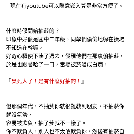
現在有youtube可以隨意嵌入算是非常方便了。
什麼時候開始抽菸的？
印象中好像是國中二年級，同學們偷偷地躲在操場
不知道在幹嘛，
好奇心驅使下湊了過去，發現他們在那裏偷抽菸，
於是也跟著哈了一口，當場被菸嗆成白痴，
『
臭死人了！是有什麼好抽的！
』
但那個年代，不抽菸你就很難教到朋友，不抽菸你
就沒氣勢，
容易被欺負，抽了菸就不一樣了。
你不欺負人，別人也不太敢欺負你，然後有抽菸自