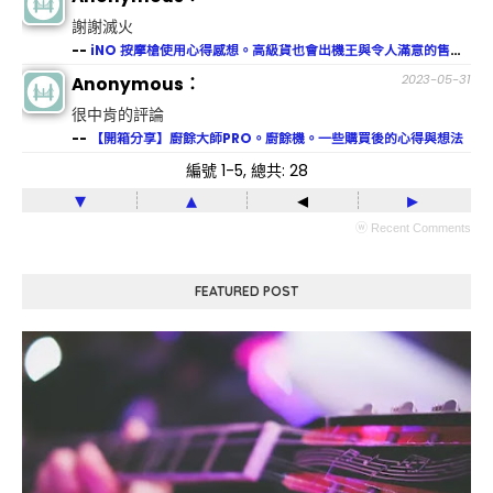
謝謝滅火
--
iNO 按摩槍使用心得感想。高級貨也會出機王與令人滿意的售後服務
2023-05-31
Anonymous：
很中肯的評論
--
【開箱分享】廚餘大師PRO。廚餘機。一些購買後的心得與想法
編號 1-5, 總共: 28
▾
▴
◂
▸
ⓦ Recent Comments
FEATURED POST