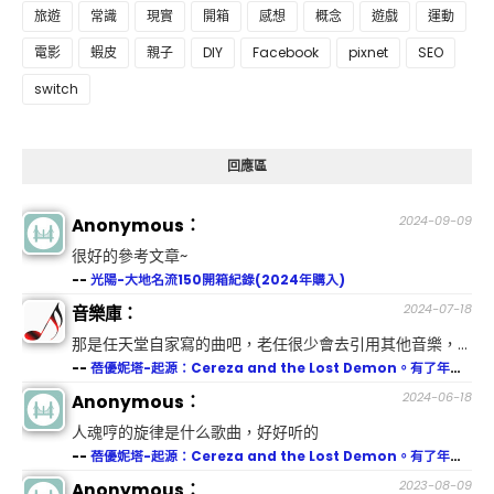
旅遊
常識
現實
開箱
感想
概念
遊戲
運動
電影
蝦皮
親子
DIY
Facebook
pixnet
SEO
switch
回應區
2024-09-09
Anonymous：
很好的參考文章~
--
光陽-大地名流150開箱紀錄(2024年購入)
2024-07-18
音樂庫：
那是任天堂自家寫的曲吧，老任很少會去引用其他音樂，...
--
蓓優妮塔-起源：Cereza and the Lost Demon。有了年紀後，哭點總是特別低。
2024-06-18
Anonymous：
人魂哼的旋律是什么歌曲，好好听的
--
蓓優妮塔-起源：Cereza and the Lost Demon。有了年紀後，哭點總是特別低。
2023-08-09
Anonymous：