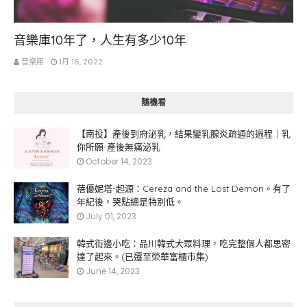
感想
音樂庫10年了，人生有多少10年
音樂庫
1月 16, 2022
隨機看
【南投】產後到府泌乳，結果變乳腺炎疏通的過程｜乳
你所願-產後無痛泌乳
October 14, 2023
蓓優妮塔-起源：Cereza and the Lost Demon。有了
年紀後，哭點總是特別低。
July 01, 2023
韓式街邊小吃：品川韓式大眾料理，吃完整個人都思密
達了起來。(已遷至榮華富櫃市集)
June 14, 2023