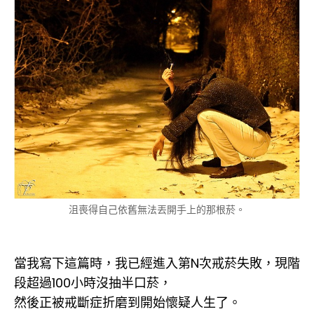
沮喪得自己依舊無法丟開手上的那根菸。
當我寫下這篇時，我已經進入第N次戒菸失敗，現階
段超過100小時沒抽半口菸，
然後正被戒斷症折磨到開始懷疑人生了。