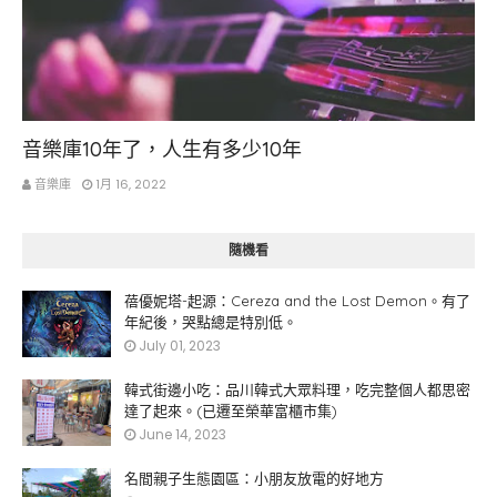
感想
音樂庫10年了，人生有多少10年
音樂庫
1月 16, 2022
隨機看
蓓優妮塔-起源：Cereza and the Lost Demon。有了
年紀後，哭點總是特別低。
July 01, 2023
韓式街邊小吃：品川韓式大眾料理，吃完整個人都思密
達了起來。(已遷至榮華富櫃市集)
June 14, 2023
名間親子生態園區：小朋友放電的好地方