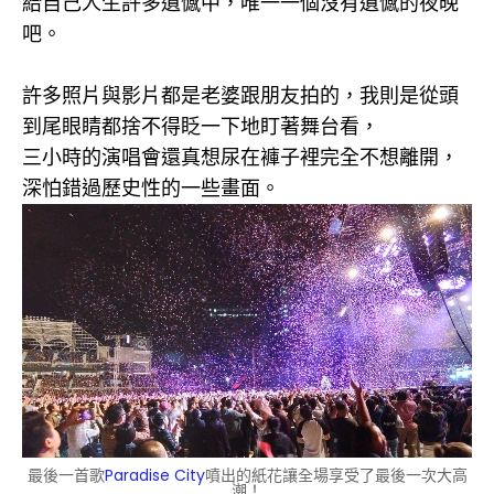
給自己人生許多遺憾中，唯一一個沒有遺憾的夜晚
吧。
許多照片與影片都是老婆跟朋友拍的，我則是從頭
到尾眼睛都捨不得眨一下地盯著舞台看，
三小時的演唱會還真想尿在褲子裡完全不想離開，
深怕錯過歷史性的一些畫面。
最後一首歌
Paradise City
噴出的紙花讓全場享受了最後一次大高
潮！