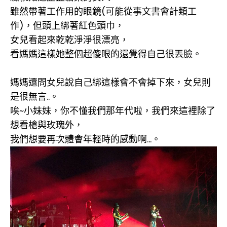
雖然帶著工作用的眼鏡(可能從事文書會計類工
作)，但頭上綁著紅色頭巾，
女兒看起來乾乾淨淨很漂亮，
看媽媽這樣她整個超傻眼的還覺得自己很丟臉。
媽媽還問女兒說自己綁這樣會不會掉下來，女兒則
是很無言..。
唉~小妹妹，你不懂我們那年代啦，我們來這裡除了
想看槍與玫瑰外，
我們想要再次體會年輕時的感動啊...。