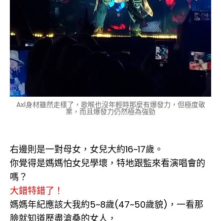
Axl身材雖然走樣了，歌喉也沒年輕時那麼有爆發力，但極度敬
業，而且爆發力仍然極為強勁
右邊則是一對母女，女兒大約16~17歲。
你覺得是媽媽怕女兒學壞，特地跟監來看演唱會的
嗎？
大錯特錯了！
媽媽年紀應該大我約5~8歲(47~50歲貌)，一看那
臉就知道歷盡滄桑的女人，