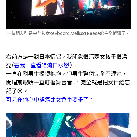
一位朋友則是完全被女keyboard,Melissa Reese給完全擄獲了。
右前方是一對日本情侶，我印象很清楚女孩子很漂
亮(
害我一直看得流口水😻
)，
一直在對男生摟摟抱抱，但男生整個完全不理她，
開唱前眼睛一直盯著舞台看...，完全就是把女伴給忘
記了😐。
可見在他心中搖滾比女色重要多了。