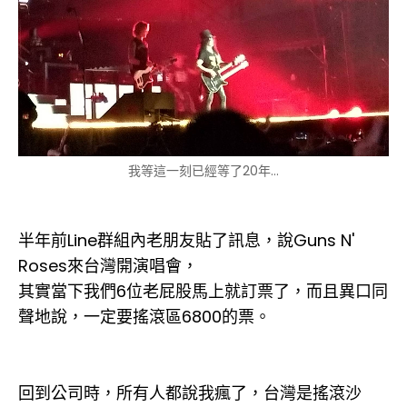
我等這一刻已經等了20年...
半年前Line群組內老朋友貼了訊息，說Guns N'
Roses來台灣開演唱會，
其實當下我們6位老屁股馬上就訂票了，而且異口同
聲地說，一定要搖滾區6800的票。
回到公司時，所有人都說我瘋了，台灣是搖滾沙