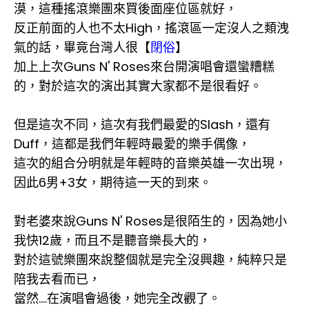
漠，這種搖滾樂團來買後面座位區就好，
反正前面的人也不太High，搖滾區一定沒人之類洩
氣的話，畢竟台灣人很【
閉俗
】
加上上次Guns N' Roses來台開演唱會還蠻糟糕
的，對於這次的演出其實大家都不是很看好。
但是這次不同，這次有我們最愛的Slash，還有
Duff，這都是我們年輕時最愛的樂手偶像，
這次的組合分明就是年輕時的音樂英雄一次出現，
因此6男+3女，期待這一天的到來。
對老婆來說Guns N' Roses是很陌生的，因為她小
我快12歲，而且不是聽音樂長大的，
對於這號樂團來說整個就是完全沒興趣，純粹只是
陪我去看而已，
當然....在演唱會過後，她完全改觀了。