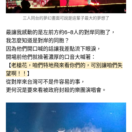
三人同台的夢幻畫面可說是這輩子最大的夢想了
最讓我感動的是左前方約6~8人的對岸同胞了，
我怎麼知道是對岸的同胞？
因為他們開口喊的話讓我差點流下眼淚，
開場前他們就操著濃厚的口音大喊著：
【
老槍花，咱們特地飛來看你們的，可別讓咱們失
望啊！！
】
從對岸來台灣可不是件容易的事，
更何況是要來看被政府封殺的樂團演唱會。