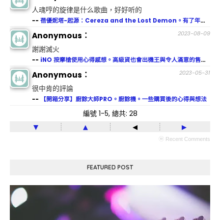
人魂哼的旋律是什么歌曲，好好听的
--
蓓優妮塔-起源：Cereza and the Lost Demon。有了年紀後，哭點總是特別低。
2023-08-09
Anonymous：
謝謝滅火
--
iNO 按摩槍使用心得感想。高級貨也會出機王與令人滿意的售後服務
2023-05-31
Anonymous：
很中肯的評論
--
【開箱分享】廚餘大師PRO。廚餘機。一些購買後的心得與想法
編號 1-5, 總共: 28
▾
▴
◂
▸
ⓦ Recent Comments
FEATURED POST