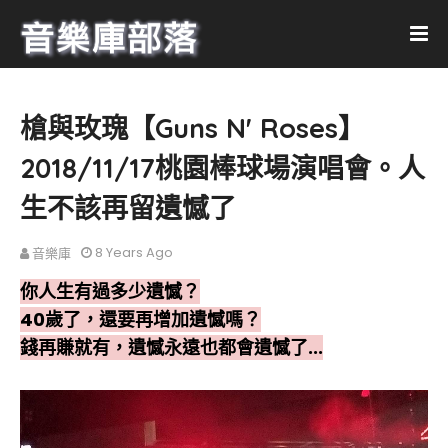
槍與玫瑰【Guns N' Roses】
2018/11/17桃園棒球場演唱會。人
生不該再留遺憾了
8 Years Ago
音樂庫
你人生有過多少遺憾？
40歲了，還要再增加遺憾嗎？
錢再賺就有，遺憾永遠也都會遺憾了...