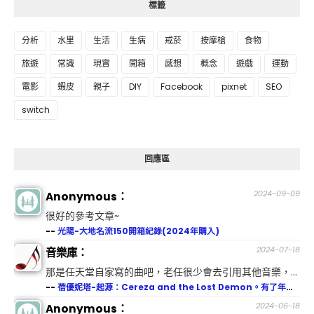
標籤
分析
水里
生活
生病
戒菸
按摩槍
食物
旅遊
常識
現實
開箱
感想
概念
遊戲
運動
電影
蝦皮
親子
DIY
Facebook
pixnet
SEO
switch
回應區
2024-09-09
Anonymous：
很好的參考文章~
--
光陽-大地名流150開箱紀錄(2024年購入)
2024-07-18
音樂庫：
那是任天堂自家寫的曲吧，老任很少會去引用其他音樂，...
--
蓓優妮塔-起源：Cereza and the Lost Demon。有了年紀後，哭點總是特別低。
2024-06-18
Anonymous：